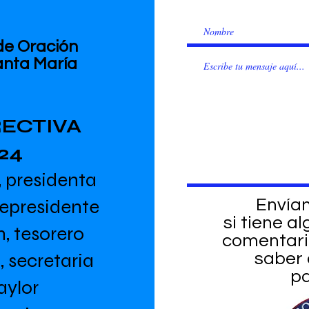
de Oración
Santa María
RECTIVA
24
 presidenta
cepresidente
Envía
si tiene a
n, tesorero
comentario
, secretaria
saber
pa
aylor