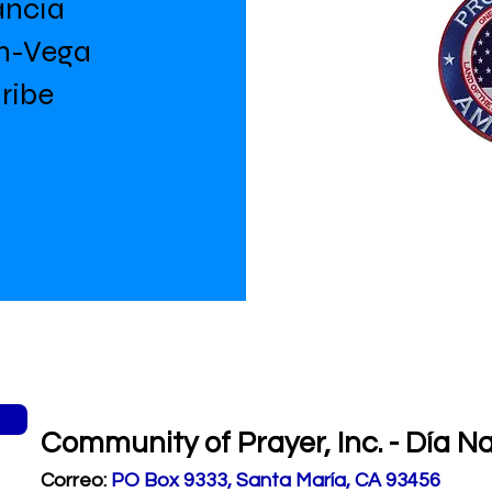
ancia
n-Vega
ribe
Community of Prayer, Inc. - Día N
Correo:
PO Box 9333, Santa María, CA 93456